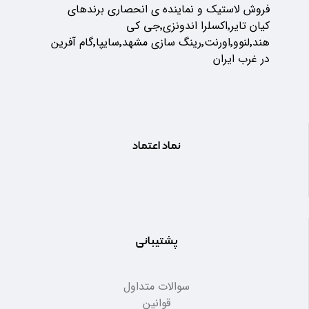
فروش لاستیک و نماینده ی انحصاری برندهای
کیان تایر٬اکسلرا اندونزی٬جی کی
هند٬لنوو٬اورنت٬رینگ سازی مشهد٬سایپا٬گام آفرین
در غرب ایران
نماد اعتماد
پشتیبانی
سوالات متداول
قوانین