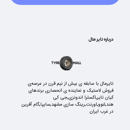
درباره تایر مال
تایرمال با سابقه ی بیش از نیم قرن در عرصه‌ی
فروش لاستیک و نماینده ی انحصاری برندهای
کیان تایر٬اکسلرا اندونزی٬جی کی
هند٬لنوو٬اورنت٬رینگ سازی مشهد٬سایپا٬گام آفرین
در غرب ایران