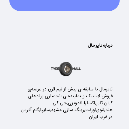
درباره تایر مال
تایرمال با سابقه ی بیش از نیم قرن در عرصه‌ی
فروش لاستیک و نماینده ی انحصاری برندهای
کیان تایر٬اکسلرا اندونزی٬جی کی
هند٬لنوو٬اورنت٬رینگ سازی مشهد٬سایپا٬گام آفرین
در غرب ایران